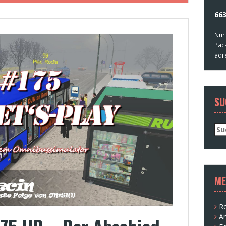
663
Nur
Päc
adr
SU
Su
nac
ME
Re
A