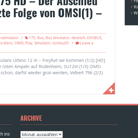
175 HD – Der Abschied
Fe
K
zte Folge von OMSI(1) –
W
ssimulator
175
,
Bus
,
Bus Simulator
,
deutsch
,
EVOBUS
,
es-Benz
,
OMSI
,
Play
,
Simulator
,
tomtaz01
Leave a
Solaris Urbino 12 III – Freyfurt wir kommen (1/2) [HD]
e roten Ampeln auf Rodenheim, SU12III (1/3) OMSI
 schon, darfst wieder grün werden, Velbert 796 (2/2)
ARCHIVE
Archive
h ins