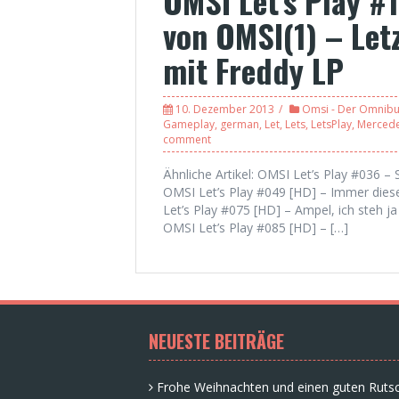
OMSI Let’s Play #
von OMSI(1) – Let
mit Freddy LP
10. Dezember 2013
Omsi - Der Omnibu
Gameplay
,
german
,
Let
,
Lets
,
LetsPlay
,
Merced
comment
Ähnliche Artikel: OMSI Let’s Play #036 – 
OMSI Let’s Play #049 [HD] – Immer dies
Let’s Play #075 [HD] – Ampel, ich steh ja
OMSI Let’s Play #085 [HD] – […]
NEUESTE BEITRÄGE
Frohe Weihnachten und einen guten Rutsc