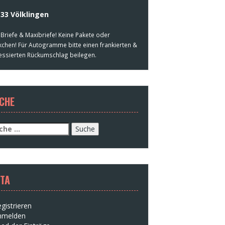
33 Völklingen
 Briefe & Maxibriefe! Keine Pakete oder
kchen! Für Autogramme bitte einen frankierten &
essierten Rückumschlag beilegen.
CHE
che
h:
TA
gistrieren
nmelden