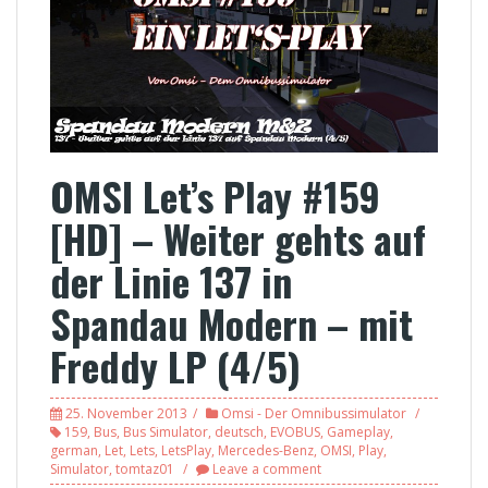
OMSI Let’s Play #159
[HD] – Weiter gehts auf
der Linie 137 in
Spandau Modern – mit
Freddy LP (4/5)
25. November 2013
Omsi - Der Omnibussimulator
159
,
Bus
,
Bus Simulator
,
deutsch
,
EVOBUS
,
Gameplay
,
german
,
Let
,
Lets
,
LetsPlay
,
Mercedes-Benz
,
OMSI
,
Play
,
Simulator
,
tomtaz01
Leave a comment