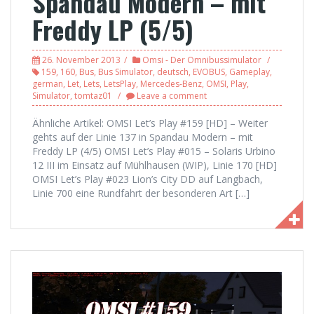
Spandau Modern – mit
Freddy LP (5/5)
26. November 2013
Omsi - Der Omnibussimulator
159
,
160
,
Bus
,
Bus Simulator
,
deutsch
,
EVOBUS
,
Gameplay
,
german
,
Let
,
Lets
,
LetsPlay
,
Mercedes-Benz
,
OMSI
,
Play
,
Simulator
,
tomtaz01
Leave a comment
Ähnliche Artikel: OMSI Let’s Play #159 [HD] – Weiter
gehts auf der Linie 137 in Spandau Modern – mit
Freddy LP (4/5) OMSI Let’s Play #015 – Solaris Urbino
12 III im Einsatz auf Mühlhausen (WIP), Linie 170 [HD]
OMSI Let’s Play #023 Lion’s City DD auf Langbach,
Linie 700 eine Rundfahrt der besonderen Art […]