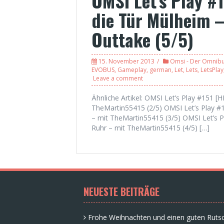
OMSI Let’s Play #
die Tür Mülheim 
Outtake (5/5)
15. November 2013
Omsi - Der Omnibu
EVOBUS
,
Gameplay
,
german
,
Let
,
Lets
,
LetsPlay
Leave a comment
Ähnliche Artikel: OMSI Let’s Play #151 [H
TheMartin55415 (2/5) OMSI Let’s Play #1
– mit TheMartin55415 (3/5) OMSI Let’s P
Ruhr – mit TheMartin55415 (4/5) […]
NEUESTE BEITRÄGE
Frohe Weihnachten und einen guten Rutsc