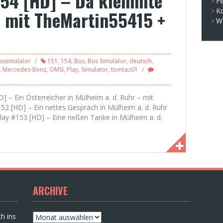
154 [HD] – Da klemmte
Fe
K
– mit TheMartin55415 +
W
ssimulator
151
,
154
,
Bus
,
Bus Simulator
,
deutsch
,
,
Mercedes-Benz
,
OMSI
,
Play
,
Simulator
,
tomtaz01
D] – Ein Österreicher in Mülheim a. d. Ruhr – mit
52 [HD] – Ein nettes Gespräch in Mülheim a. d. Ruhr
lay #153 [HD] – Eine rießen Tanke in Mülheim a. d.
ARCHIVE
Archive
h ins