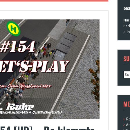
663
Nur
Päc
adr
SU
Su
nac
ME
Re
A