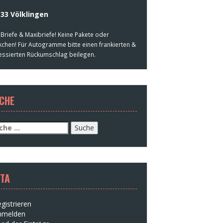
33 Völklingen
 Briefe & Maxibriefe! Keine Pakete oder
kchen! Für Autogramme bitte einen frankierten &
essierten Rückumschlag beilegen.
CHE
che
h:
TA
gistrieren
nmelden