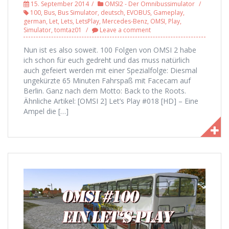
15. September 2014
OMSI2 - Der Omnibussimulator
100
,
Bus
,
Bus Simulator
,
deutsch
,
EVOBUS
,
Gameplay
,
german
,
Let
,
Lets
,
LetsPlay
,
Mercedes-Benz
,
OMSI
,
Play
,
Simulator
,
tomtaz01
Leave a comment
Nun ist es also soweit. 100 Folgen von OMSI 2 habe
ich schon für euch gedreht und das muss natürlich
auch gefeiert werden mit einer Spezialfolge: Diesmal
ungekürzte 65 Minuten Fahrspaß mit Facecam auf
Berlin. Ganz nach dem Motto: Back to the Roots.
Ähnliche Artikel: [OMSI 2] Let’s Play #018 [HD] – Eine
Ampel die […]