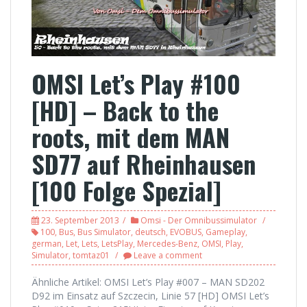
OMSI Let’s Play #100
[HD] – Back to the
roots, mit dem MAN
SD77 auf Rheinhausen
[100 Folge Spezial]
23. September 2013
Omsi - Der Omnibussimulator
100
,
Bus
,
Bus Simulator
,
deutsch
,
EVOBUS
,
Gameplay
,
german
,
Let
,
Lets
,
LetsPlay
,
Mercedes-Benz
,
OMSI
,
Play
,
Simulator
,
tomtaz01
Leave a comment
Ähnliche Artikel: OMSI Let’s Play #007 – MAN SD202
D92 im Einsatz auf Szczecin, Linie 57 [HD] OMSI Let’s