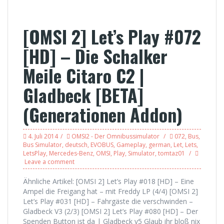
[OMSI 2] Let’s Play #072
[HD] – Die Schalker
Meile Citaro C2 |
Gladbeck [BETA]
(Generationen Addon)
4. Juli 2014
OMSI2 - Der Omnibussimulator
072
,
Bus
,
Bus Simulator
,
deutsch
,
EVOBUS
,
Gameplay
,
german
,
Let
,
Lets
,
LetsPlay
,
Mercedes-Benz
,
OMSI
,
Play
,
Simulator
,
tomtaz01
Leave a comment
Ähnliche Artikel: [OMSI 2] Let’s Play #018 [HD] – Eine
Ampel die Freigang hat – mit Freddy LP (4/4) [OMSI 2]
Let’s Play #031 [HD] – Fahrgäste die verschwinden –
Gladbeck V3 (2/3) [OMSI 2] Let’s Play #080 [HD] – Der
Spenden Button ist da | Gladbeck v5 Glaub ihr bloß nix