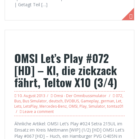
| Getagt Teil […]
OMSI Let’s Play #072
[HD] – KI, die zickzack
fährt, Teltow X10 (3/4)
10. August 2013
Omsi - Der Omnibussimulator
072
,
Bus
,
Bus Simulator
,
deutsch
,
EVOBUS
,
Gameplay
,
german
,
Let
,
Lets
,
LetsPlay
,
Mercedes-Benz
,
OMSI
,
Play
,
Simulator
,
tomtaz01
Leave a comment
Ähnliche Artikel: OMSI Let’s Play #024 Setra 215UL im
Einsatz im Kreis Mettmann [WIP] (1/2) [HD] OMSI Let’s
Play #067 [HD] – Huch, ein Hamburger PVG O405N in