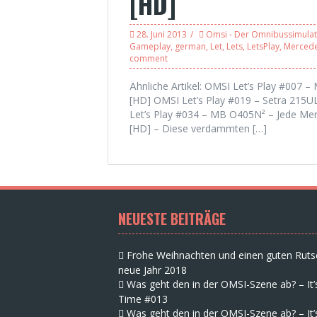
[HD]
28. Juni 2013
Omsi - Der Omnibussimula
Gameplay
,
german
,
Let
,
Lets
,
LetsPlay
,
Merced
comment
Ähnliche Artikel: OMSI Let’s Play #007 –
[HD] OMSI Let’s Play #019 – Setra 215UL
Let’s Play #034 – MB O405N² – Jede Men
[HD] – Diese verdammten […]
NEUESTE BEITRÄGE
Frohe Weihnachten und einen guten Ruts
neue Jahr 2018
Was geht den in der OMSI-Szene ab? – It’
Time #013
Was geht den in der OMSI-Szene ab? – It’