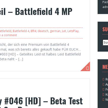
Päc
il – Battlefield 4 MP
adr
SU
ttlefield
,
Battlefield 4
,
Bft4
,
deutsch
,
german
,
Let
,
LetsPlay
,
e a comment
Su
r Wicht, der sich eine Premium von Battlefield 4
nac
mal, was ich bereits alles gekauft habe FÜR EUCH…
 #003 [HD] – Geteiltes Leid ist halbes Leid Battlefield
Beta naht – […]
ME
R
A
F
K
ay #046 [HD] – Beta Test
W