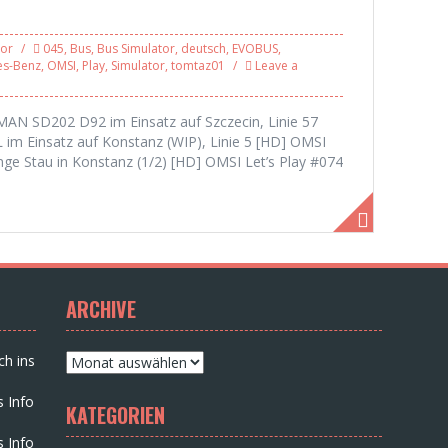
tor
045
,
Bus
,
Bus Simulator
,
deutsch
,
EVOBUS
,
es-Benz
,
OMSI
,
Play
,
Simulator
,
tomtaz01
Leave a
 MAN SD202 D92 im Einsatz auf Szczecin, Linie 57
 im Einsatz auf Konstanz (WIP), Linie 5 [HD] OMSI
ge Stau in Konstanz (1/2) [HD] OMSI Let’s Play #074
ARCHIVE
Archive
ch ins
s Info
KATEGORIEN
s Info