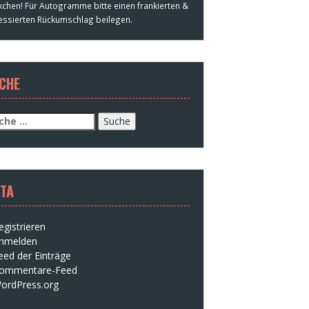
kchen! Für Autogramme bitte einen frankierten &
essierten Rückumschlag beilegen.
CHE
che
h:
TA
egistrieren
nmelden
eed der Einträge
ommentare-Feed
ordPress.org