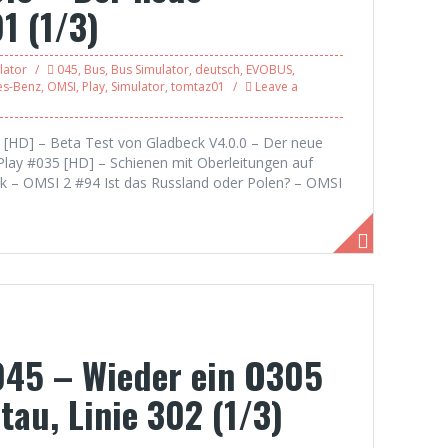
1 (1/3)
lator
045
,
Bus
,
Bus Simulator
,
deutsch
,
EVOBUS
,
es-Benz
,
OMSI
,
Play
,
Simulator
,
tomtaz01
Leave a
46 [HD] – Beta Test von Gladbeck V4.0.0 – Der neue
 Play #035 [HD] – Schienen mit Oberleitungen auf
ck – OMSI 2 #94 Ist das Russland oder Polen? – OMSI
045 – Wieder ein O305
tau, Linie 302 (1/3)