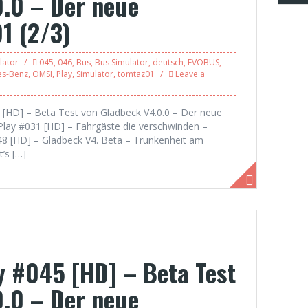
.0 – Der neue
1 (2/3)
lator
045
,
046
,
Bus
,
Bus Simulator
,
deutsch
,
EVOBUS
,
es-Benz
,
OMSI
,
Play
,
Simulator
,
tomtaz01
Leave a
45 [HD] – Beta Test von Gladbeck V4.0.0 – Der neue
 Play #031 [HD] – Fahrgäste die verschwinden –
048 [HD] – Gladbeck V4. Beta – Trunkenheit am
t’s […]
ay #045 [HD] – Beta Test
.0 – Der neue