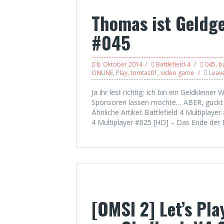
Thomas ist Geldge
#045
8. Oktober 2014
Battlefield 4
045
,
ba
ONLINE
,
Play
,
tomtaz01
,
video game
Leav
Ja ihr lest richtig: Ich bin ein Geldkleine
Sponsoren lassen möchte… ABER, guckt 
Ähnliche Artikel: Battlefield 4 Multiplayer
4 Multiplayer #025 [HD] – Das Ende der 
[OMSI 2] Let’s Pl