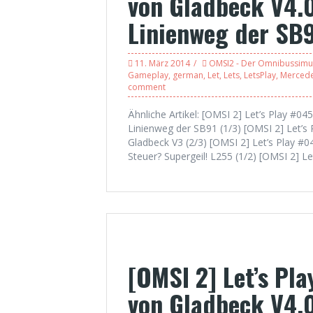
von Gladbeck V4.0
Linienweg der SB9
11. März 2014
OMSI2 - Der Omnibussimu
Gameplay
,
german
,
Let
,
Lets
,
LetsPlay
,
Merced
comment
Ähnliche Artikel: [OMSI 2] Let’s Play #0
Linienweg der SB91 (1/3) [OMSI 2] Let’s
Gladbeck V3 (2/3) [OMSI 2] Let’s Play #
Steuer? Supergeil! L255 (1/2) [OMSI 2] Le
[OMSI 2] Let’s Pl
von Gladbeck V4.0