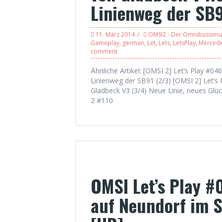
Linienweg der SB9
11. März 2014
OMSI2 - Der Omnibussimu
Gameplay
,
german
,
Let
,
Lets
,
LetsPlay
,
Merced
comment
Ähnliche Artikel: [OMSI 2] Let’s Play #0
Linienweg der SB91 (2/3) [OMSI 2] Let’s
Gladbeck V3 (3/4) Neue Linie, neues Glü
2 #110
OMSI Let’s Play #
auf Neundorf im S