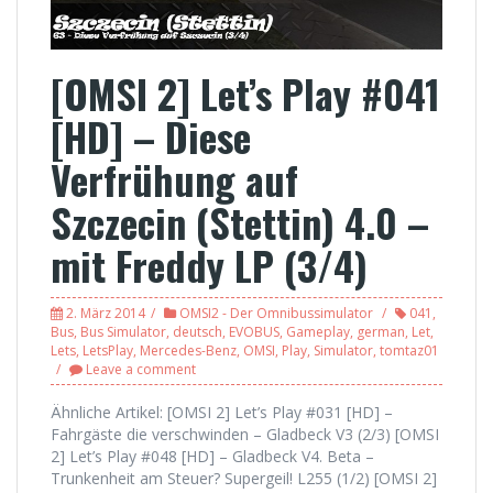
[OMSI 2] Let’s Play #041
[HD] – Diese
Verfrühung auf
Szczecin (Stettin) 4.0 –
mit Freddy LP (3/4)
2. März 2014
OMSI2 - Der Omnibussimulator
041
,
Bus
,
Bus Simulator
,
deutsch
,
EVOBUS
,
Gameplay
,
german
,
Let
,
Lets
,
LetsPlay
,
Mercedes-Benz
,
OMSI
,
Play
,
Simulator
,
tomtaz01
Leave a comment
Ähnliche Artikel: [OMSI 2] Let’s Play #031 [HD] –
Fahrgäste die verschwinden – Gladbeck V3 (2/3) [OMSI
2] Let’s Play #048 [HD] – Gladbeck V4. Beta –
Trunkenheit am Steuer? Supergeil! L255 (1/2) [OMSI 2]