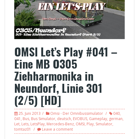
OMSI Let’s Play #041 –
Eine MB O305
Ziehharmonika in
Neundorf, Linie 301
(2/5) [HD]
25. Juni 2013
Omsi - Der Omnibussimulator
040
,
041
,
Bus
,
Bus Simulator
,
deutsch
,
EVOBUS
,
Gameplay
,
german
,
Let
,
Lets
,
LetsPlay
,
Mercedes-Benz
,
OMSI
,
Play
,
Simulator
,
tomtaz01
Leave a comment