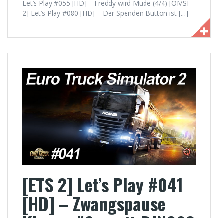
Let’s Play #055 [HD] – Freddy wird Müde (4/4) [OMSI
2] Let’s Play #080 [HD] – Der Spenden Button ist […]
[ETS 2] Let’s Play #041
[HD] – Zwangspause