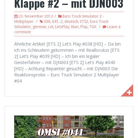
Klappe #2 – mit DJN003
23. November 2013
Euro Truck Simulator 2 -
Multiplayer
038
,
041
,
2
,
deutsch
,
ETS2
,
Euro Truck
Simulator
,
german
,
Let
,
LetsPlay
,
Man
,
Play
,
TGX
Leave a
comment
Ähnliche Artikel: [ETS 2] Let’s Play #038 [HD] – Da bin
ich ins Schleudern gekommen – mit Reallocutus [ETS
2] Let’s Play #039 [HD] – Ich bin ein legaler
Geisterfahrer – mit DJN003 [ETS 2] Let’s Play #040
[HD] – Achtung Repainter gesucht – mit DJN003 Die
Reaktionsprobe – Euro Truck Simulator 2 Multiplayer
#04