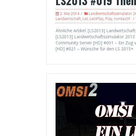
LS2013 #019 Them
2. Mai 2014
Landwirtschaftssimulator 2
Landwirtschaft
,
Let
,
LetsPlay
,
Play
,
tomtaz01
Ähnliche Artikel: [LS2013] Landwirtschaf
[LS2013] Landwirtschaftssimulator 2013 
Community Server [HD] #001 – Ein Zug vo
[HD] #021 – Wünsche für den LS 2015+