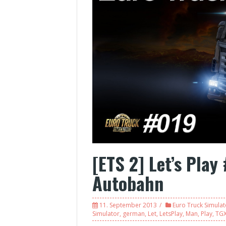
[ETS 2] Let’s Play
Autobahn
11. September 2013
Euro Truck Simulato
Simulator
,
german
,
Let
,
LetsPlay
,
Man
,
Play
,
TG