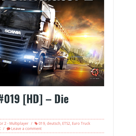
 #019 [HD] – Die
r 2 - Multiplayer
019
,
deutsch
,
ETS2
,
Euro Truck
X
Leave a comment