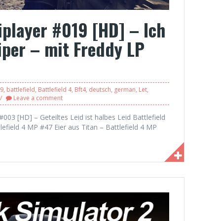
iplayer #019 [HD] – Ich
per – mit Freddy LP
9
,
battlefield
,
Battlefield 4
,
Bft4
,
deutsch
,
german
,
Let
,
Leave a comment
 #003 [HD] – Geteiltes Leid ist halbes Leid Battlefield
field 4 MP #47 Eier aus Titan – Battlefield 4 MP