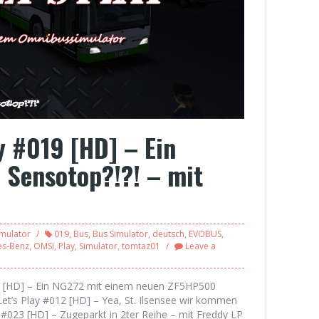
y #019 [HD] – Ein
h Sensotop?!?! – mit
mulator
019
,
Bus
,
Bus Simulator
,
deutsch
,
EVOBUS
,
es-Benz
,
OMSI
,
Play
,
Simulator
,
tomtaz01
Leave a
004 [HD] – Ein NG272 mit einem neuen ZF5HP500
Let’s Play #012 [HD] – Yea, St. Ilsensee wir kommen
y #023 [HD] – Zugeparkt in 2ter Reihe – mit Freddy LP