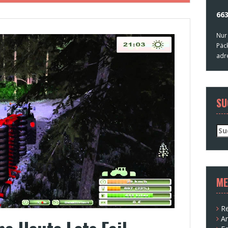
663
Nur
Päc
adr
SU
Su
nac
ME
Re
A