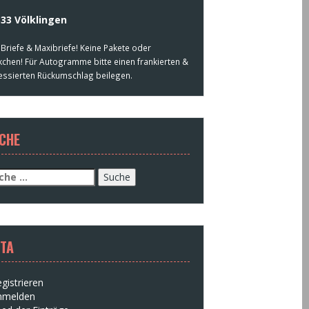
33 Völklingen
 Briefe & Maxibriefe! Keine Pakete oder
kchen! Für Autogramme bitte einen frankierten &
essierten Rückumschlag beilegen.
CHE
che
h:
TA
gistrieren
nmelden