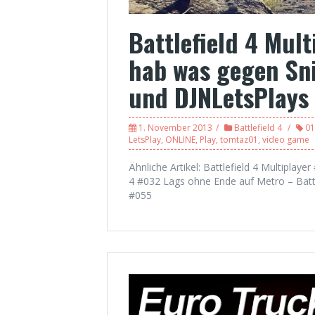
Battlefield 4 Mult
hab was gegen Sni
und DJNLetsPlays
1. November 2013
Battlefield 4
01
LetsPlay
,
ONLINE
,
Play
,
tomtaz01
,
video game
Ähnliche Artikel: Battlefield 4 Multiplayer
4 #032 Lags ohne Ende auf Metro – Battle
#055