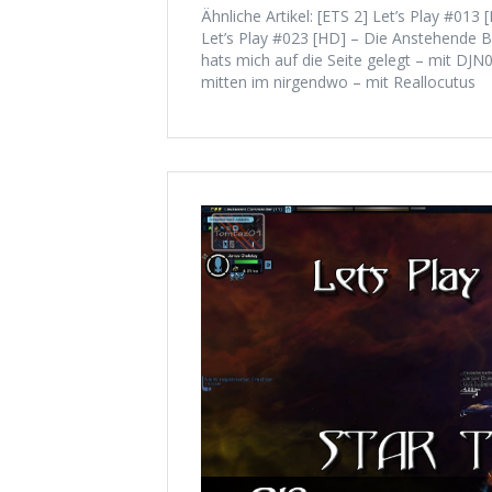
Ähnliche Artikel: [ETS 2] Let’s Play #01
Let’s Play #023 [HD] – Die Anstehende 
hats mich auf die Seite gelegt – mit DJ
mitten im nirgendwo – mit Reallocutus