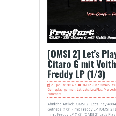
[OMSI 2] Let’s Pla
Citaro G mit Voit
Freddy LP (1/3)
23. Januar 2014
OMSI2 - Der Omnibussi
Gameplay
,
german
,
Let
,
Lets
,
LetsPlay
,
Merced
comment
Ähnliche Artikel: [OMSI 2] Let’s Play #
Getriebe (1/3) – mit Freddy LP [OMSI 2] 
– mit Freddy LP (1/3) [OMSI 2] Let’s Pla