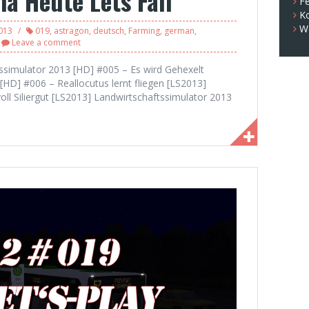
a Heute Lets Fail
Fe
K
W
013
019
,
astragon
,
deutsch
,
Farming
,
german
,
Leave a comment
tssimulator 2013 [HD] #005 – Es wird Gehexelt
[HD] #006 – Reallocutus lernt fliegen [LS2013]
ll Siliergut [LS2013] Landwirtschaftssimulator 2013