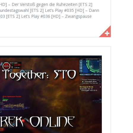
3 [HD] – Der Verstoß gegen die Ruhezeiten [ETS 2]
Bundestagswahl [ETS 2] Let’s Play #035 [HD] – Dann
N003 [ETS 2] Let’s Play #036 [HD] – Zwangspause